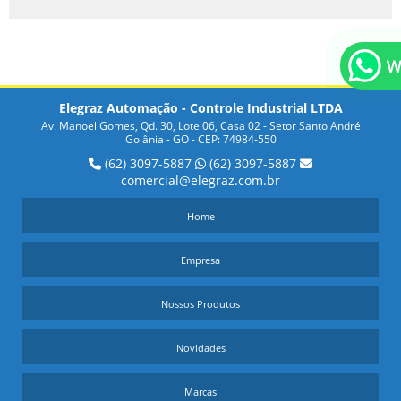
BUSCANDO BARREIRA DE SEGURANÇA PARA SUA
INDÚSTRIA?
COMO OS SENSORES INDUTIVOS E CAPACITIVOS
FUNCIONAM E QUAIS SUAS APLICAÇÕES PRÁTICAS
Elegraz Automação - Controle Industrial LTDA
Av. Manoel Gomes, Qd. 30, Lote 06, Casa 02 - Setor Santo André
DESCUBRA COMO ECONOMIZAR NA COMPRA DE
Goiânia - GO - CEP: 74984-550
SENSOR CAPACITIVO PREÇO
(62) 3097-5887
(62) 3097-5887
comercial@elegraz.com.br
DICAS PARA ENCONTRAR O MELHOR SENSOR DE
TEMPERATURA INDUSTRIAL PREÇO
Home
DICAS PARA ESCOLHER OS MELHORES SENSORES
Empresa
INDUTIVOS PREÇO PARA SEU PROJETO
Nossos Produtos
DISPOSITIVO WIRELESS É UMA OPÇÃO PRÁTICA E
MODERNA PARA SUA INDÚSTRIA
Novidades
EMPRESAS DE AUTOMAÇÃO INDUSTRIAL EM GOIÂNIA
Marcas