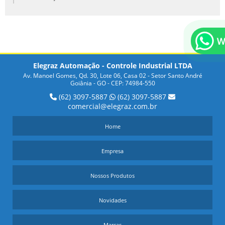
BUSCANDO BARREIRA DE SEGURANÇA PARA SUA
INDÚSTRIA?
COMO OS SENSORES INDUTIVOS E CAPACITIVOS
FUNCIONAM E QUAIS SUAS APLICAÇÕES PRÁTICAS
Elegraz Automação - Controle Industrial LTDA
Av. Manoel Gomes, Qd. 30, Lote 06, Casa 02 - Setor Santo André
DESCUBRA COMO ECONOMIZAR NA COMPRA DE
Goiânia - GO - CEP: 74984-550
SENSOR CAPACITIVO PREÇO
(62) 3097-5887
(62) 3097-5887
comercial@elegraz.com.br
DICAS PARA ENCONTRAR O MELHOR SENSOR DE
TEMPERATURA INDUSTRIAL PREÇO
Home
DICAS PARA ESCOLHER OS MELHORES SENSORES
Empresa
INDUTIVOS PREÇO PARA SEU PROJETO
Nossos Produtos
DISPOSITIVO WIRELESS É UMA OPÇÃO PRÁTICA E
MODERNA PARA SUA INDÚSTRIA
Novidades
EMPRESAS DE AUTOMAÇÃO INDUSTRIAL EM GOIÂNIA
Marcas