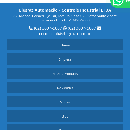
COMO OS SENSORES INDUTIVOS E CAPACITIVOS
FUNCIONAM E QUAIS SUAS APLICAÇÕES PRÁTICAS
Elegraz Automação - Controle Industrial LTDA
Av. Manoel Gomes, Qd. 30, Lote 06, Casa 02 - Setor Santo André
DESCUBRA COMO ECONOMIZAR NA COMPRA DE
Goiânia - GO - CEP: 74984-550
SENSOR CAPACITIVO PREÇO
(62) 3097-5887
(62) 3097-5887
comercial@elegraz.com.br
DICAS PARA ENCONTRAR O MELHOR SENSOR DE
TEMPERATURA INDUSTRIAL PREÇO
Home
DICAS PARA ESCOLHER OS MELHORES SENSORES
Empresa
INDUTIVOS PREÇO PARA SEU PROJETO
Nossos Produtos
DISPOSITIVO WIRELESS É UMA OPÇÃO PRÁTICA E
MODERNA PARA SUA INDÚSTRIA
Novidades
EMPRESAS DE AUTOMAÇÃO INDUSTRIAL EM GOIÂNIA
Marcas
ENCONTRE A MELHOR OPÇÃO EM SENSOR INDUTIVO
EM TOCANTINS AQUI!
Blog
ENCONTRE AQUI UM SENSOR DE DISTANCIA LASER
PARA SUA INDÚSTRIA