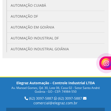
AUTOMAÇÃO CUIABÁ
AUTOMAÇÃO DF
AUTOMAÇÃO EM GOIÂNIA
AUTOMAÇÃO INDUSTRIAL DF
AUTOMAÇÃO INDUSTRIAL GOIÂNIA
BUSCANDO BARREIRA DE SEGURANÇA PARA SUA
INDÚSTRIA?
COMO OS SENSORES INDUTIVOS E CAPACITIVOS
FUNCIONAM E QUAIS SUAS APLICAÇÕES PRÁTICAS
Elegraz Automação - Controle Industrial LTDA
Av. Manoel Gomes, Qd. 30, Lote 06, Casa 02 - Setor Santo André
DESCUBRA COMO ECONOMIZAR NA COMPRA DE
Goiânia - GO - CEP: 74984-550
SENSOR CAPACITIVO PREÇO
(62) 3097-5887
(62) 3097-5887
comercial@elegraz.com.br
DICAS PARA ENCONTRAR O MELHOR SENSOR DE